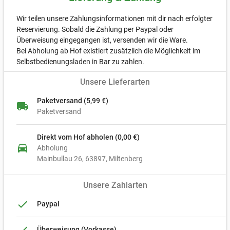
Wir teilen unsere Zahlungsinformationen mit dir nach erfolgter
Reservierung. Sobald die Zahlung per Paypal oder
Überweisung eingegangen ist, versenden wir die Ware.
Bei Abholung ab Hof existiert zusätzlich die Möglichkeit im
Selbstbedienungsladen in Bar zu zahlen.
Unsere Lieferarten
Paketversand (5,99 €)
local_shipping
Paketversand
Direkt vom Hof abholen (0,00 €)
directions_car
Abholung
Mainbullau 26
63897
Miltenberg
Unsere Zahlarten
done
Paypal
done
Überweisung (Vorkasse)