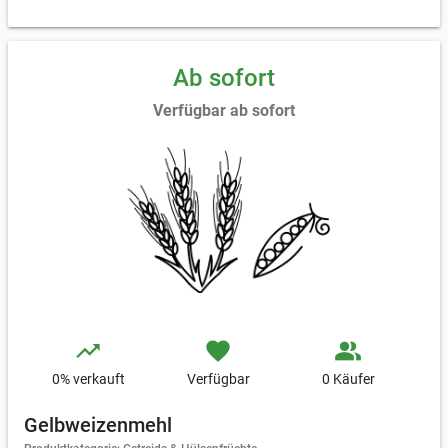
Ab sofort
Verfügbar ab sofort
trending_up
favorite
people_alt
0
% verkauft
Verfügbar
0 Käufer
Gelbweizenmehl