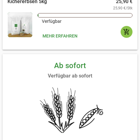
Kichererbsen 5kg
25,90 €
cremiger Hummus – mit Kichererbsen lässt sich unglaublich viel
25,90 €/Stk
Leckeres zaubern!
Verfügbar
add_shopping_cart
MEHR ERFAHREN
Ab sofort
Verfügbar ab sofort