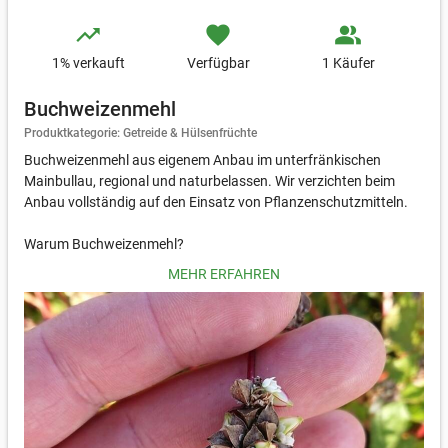
trending_up
favorite
people_alt
1
% verkauft
Verfügbar
1 Käufer
Buchweizenmehl
Produktkategorie: Getreide & Hülsenfrüchte
Buchweizenmehl aus eigenem Anbau im unterfränkischen
Mainbullau, regional und naturbelassen. Wir verzichten beim
Anbau vollständig auf den Einsatz von Pflanzenschutzmitteln.
Warum Buchweizenmehl?
MEHR ERFAHREN
Buchweizenmehl ist ein echtes Multitalent in der Küche –
glutenfrei, nussig im Geschmack und reich an wertvollen
Nährstoffen. Es eignet sich hervorragend für herzhafte
Pfannkuchen, knusprige Waffeln oder aromatische
Brotvarianten. Auch in der süßen Küche findet es seinen Platz,
etwa in Kuchen, Keksen oder klassischen Crêpes.
Buchweizenanbau - Natürlich, nachhaltig und vielseitig