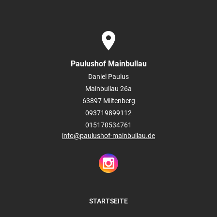
place
Paulushof Mainbullau
Daniel Paulus
Mainbullau 26a
63897
Miltenberg
093719899112
015170534761
info@paulushof-mainbullau.de
STARTSEITE