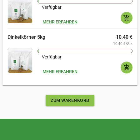
Verfügbar
add_shopping_cart
MEHR ERFAHREN
Dinkelkörner 5kg
10,40 €
10,40 €/Stk
Verfügbar
add_shopping_cart
MEHR ERFAHREN
ZUM WARENKORB