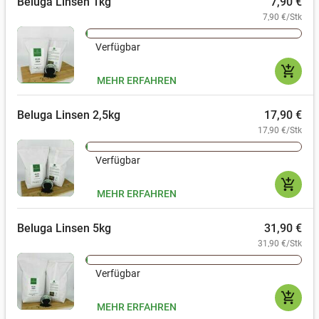
Beluga Linsen 1kg
7,90 €
7,90 €/Stk
Verfügbar
add_shopping_cart
MEHR ERFAHREN
Beluga Linsen 2,5kg
17,90 €
17,90 €/Stk
Verfügbar
add_shopping_cart
MEHR ERFAHREN
Beluga Linsen 5kg
31,90 €
31,90 €/Stk
Verfügbar
add_shopping_cart
MEHR ERFAHREN