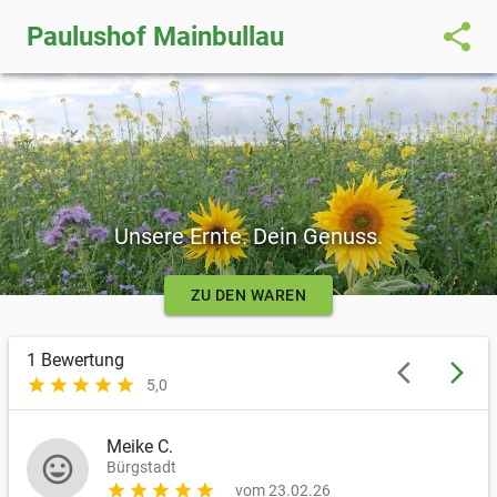
share
Paulushof Mainbullau
Unsere Ernte. Dein Genuss.
ZU DEN WAREN
1
Bewertung
arrow_back_ios
arrow_forward_ios
star
star
star
star
star
5,0
Meike C.
mood
Bürgstadt
star
star
star
star
star
vom 23.02.26