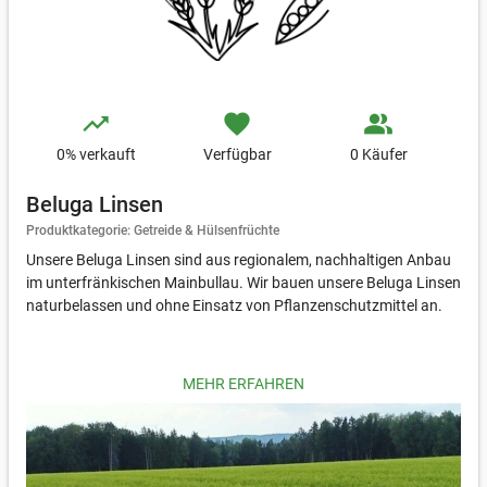
trending_up
favorite
people_alt
0
% verkauft
Verfügbar
0 Käufer
Beluga Linsen
Produktkategorie: Getreide & Hülsenfrüchte
Unsere Beluga Linsen sind aus regionalem, nachhaltigen Anbau
im unterfränkischen Mainbullau. Wir bauen unsere Beluga Linsen
naturbelassen und ohne Einsatz von Pflanzenschutzmittel an.
Beluga Linsen – Kleine Kraftpakete für die Küche
MEHR ERFAHREN
Beluga Linsen sind nicht nur optisch ein Hingucker, sondern auch
unglaublich vielseitig und gesund. Mit ihrem tiefschwarzen Glanz
und dem mild-nussigen Geschmack passen sie perfekt zu