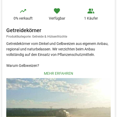
trending_up
favorite
people_alt
0
% verkauft
Verfügbar
1 Käufer
Getreidekörner
Produktkategorie: Getreide & Hülsenfrüchte
Getreidekörner vom Dinkel und Gelbweizen aus eigenem Anbau,
regional und naturbelassen. Wir verzichten beim Anbau
vollständig auf den Einsatz von Pflanzenschutzmitteln.
Warum Gelbweizen?
Gelbweizen besticht durch seine goldgelbe Farbe und den
MEHR ERFAHREN
natürlichen Reichtum an Carotinoiden und Mineralstoffen. Diese
wertvollen Inhaltsstoffe machen es zu einer nährstoffreichen
und gesünderen Weizen- Alternative im Alltag.
Warum Dinkel?
Dinkel ist eine ursprüngliche Getreidesorte mit vollmundigem
Geschmack und wertvollen Mineralstoffen, die seit
Jahrhunderten geschätzt wird. Die ganzen Körner lassen sich