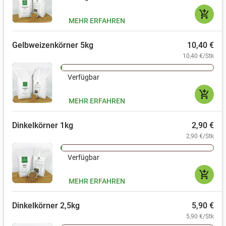
add_shopping_cart
MEHR ERFAHREN
Gelbweizenkörner 5kg
10,40 €
10,40 €/Stk
Verfügbar
add_shopping_cart
MEHR ERFAHREN
Dinkelkörner 1kg
2,90 €
2,90 €/Stk
Verfügbar
add_shopping_cart
MEHR ERFAHREN
Dinkelkörner 2,5kg
5,90 €
5,90 €/Stk