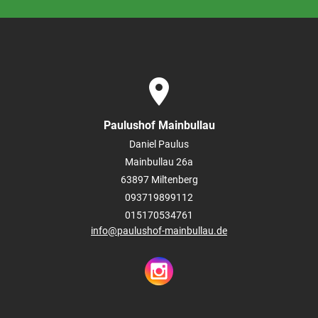
place
Paulushof Mainbullau
Daniel Paulus
Mainbullau 26a
63897
Miltenberg
093719899112
015170534761
info@paulushof-mainbullau.de