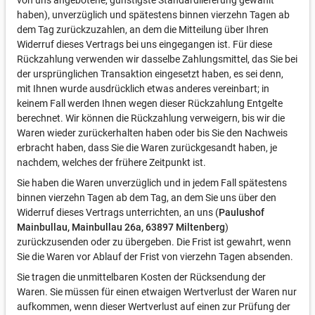
von uns angebotene, günstigste Standardlieferung gewählt
haben), unverzüglich und spätestens binnen vierzehn Tagen ab
dem Tag zurückzuzahlen, an dem die Mitteilung über Ihren
Widerruf dieses Vertrags bei uns eingegangen ist. Für diese
Rückzahlung verwenden wir dasselbe Zahlungsmittel, das Sie bei
der ursprünglichen Transaktion eingesetzt haben, es sei denn,
mit Ihnen wurde ausdrücklich etwas anderes vereinbart; in
keinem Fall werden Ihnen wegen dieser Rückzahlung Entgelte
berechnet. Wir können die Rückzahlung verweigern, bis wir die
Waren wieder zurückerhalten haben oder bis Sie den Nachweis
erbracht haben, dass Sie die Waren zurückgesandt haben, je
nachdem, welches der frühere Zeitpunkt ist.
Sie haben die Waren unverzüglich und in jedem Fall spätestens
binnen vierzehn Tagen ab dem Tag, an dem Sie uns über den
Widerruf dieses Vertrags unterrichten, an uns (
Paulushof
Mainbullau, Mainbullau 26a, 63897 Miltenberg
)
zurückzusenden oder zu übergeben. Die Frist ist gewahrt, wenn
Sie die Waren vor Ablauf der Frist von vierzehn Tagen absenden.
Sie tragen die unmittelbaren Kosten der Rücksendung der
Waren. Sie müssen für einen etwaigen Wertverlust der Waren nur
aufkommen, wenn dieser Wertverlust auf einen zur Prüfung der